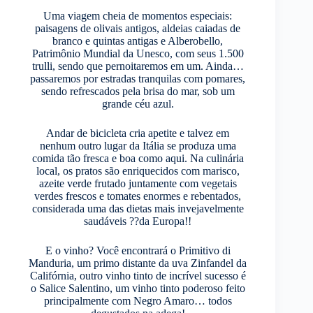
Uma viagem cheia de momentos especiais:
paisagens de olivais antigos, aldeias caiadas de
branco e quintas antigas e Alberobello,
Patrimônio Mundial da Unesco, com seus 1.500
trulli, sendo que pernoitaremos em um. Ainda…
passaremos por estradas tranquilas com pomares,
sendo refrescados pela brisa do mar, sob um
grande céu azul.
Andar de bicicleta cria apetite e talvez em
nenhum outro lugar da Itália se produza uma
comida tão fresca e boa como aqui. Na culinária
local, os pratos são enriquecidos com marisco,
azeite verde frutado juntamente com vegetais
verdes frescos e tomates enormes e rebentados,
considerada uma das dietas mais invejavelmente
saudáveis ??da Europa!!
E o vinho? Você encontrará o Primitivo di
Manduria, um primo distante da uva Zinfandel da
Califórnia, outro vinho tinto de incrível sucesso é
o Salice Salentino, um vinho tinto poderoso feito
principalmente com Negro Amaro… todos