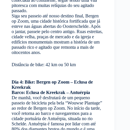
conectada ao continente, segue sendo uma vila
pitoresca com muitas relíquias do seu agitado
passado.
Siga seu passeio até nosso destino final, Bergen
op Zoom, uma cidade histórica fortificada que já
esteve nas águas abertas do Oosterschelde. Após
o jantar, passeie pelo centro antigo. Ruas estreitas,
cidade velha, praças de mercado e da igreja e
edifícios monumentais mostram a história de um
passado rico e agitado que remonta a mais de
oitocentos anos.
Distância de bike: 42 km ou 50 km
Dia 4: Bike: Bergen op Zoom – Eclusa de
Kreekrak
Barco: Eclusa de Kreekrak – Antuérpia
De manhã, você desfrutará de um pequeno
passeio de bicicleta pela bela “Wouwse Plantage”
ao redor de Bergen op Zoom. No início da tarde,
você retorna ao barco e navegaremos para a
cidade portuária de Antuérpia, situada no rio
Schelde. Antuérpia é famosa por lidar com até
80% dos diamantes brutos do mundo e é uma