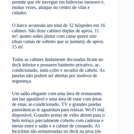
permite que ele navegue em hidrovias menores e,
muitas vezes, atraque no centro de vilas e
cidades.
O barco acomoda um total de 32 hóspedes em 16
cabines. São doze cabines duplas de aprox. 11
m²; quatro suítes júnior com cama queen size
(duas camas de solteiro que se juntam), de aprox.
15 m².
Todas as cabines lindamente decoradas ficam no
deck inferior e possuem banheiro privativo, ar-
condicionado, mini-cofre e secador de cabelo. As
janelas não podem ser abertas por motivos de
segurança.
Um salão elegante com uma área de restaurante,
um bar agradável e uma área de estar com áreas
de estar, ar-condicionado, TV e grandes janelas
panorâmicas te aguardam para relaxar. Wi-Fi está
disponível. Grandes portas de vidro abrem para o
belo terraço parcialmente coberto com cadeiras e
mesas entre o salão e a cabine de comando. As
bicicletas são armazenadas no deck na proa (da