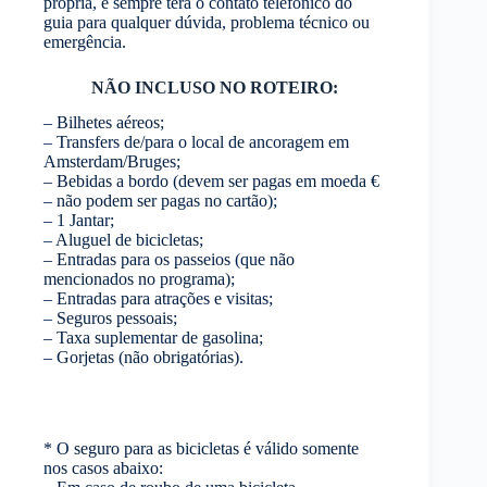
própria, e sempre terá o contato telefônico do
guia para qualquer dúvida, problema técnico ou
emergência.
NÃO INCLUSO NO ROTEIRO:
– Bilhetes aéreos;
– Transfers de/para o local de ancoragem em
Amsterdam/Bruges;
– Bebidas a bordo (devem ser pagas em moeda €
– não podem ser pagas no cartão);
– 1 Jantar;
– Aluguel de bicicletas;
– Entradas para os passeios (que não
mencionados no programa);
– Entradas para atrações e visitas;
– Seguros pessoais;
– Taxa suplementar de gasolina;
– Gorjetas (não obrigatórias).
* O seguro para as bicicletas é válido somente
nos casos abaixo: