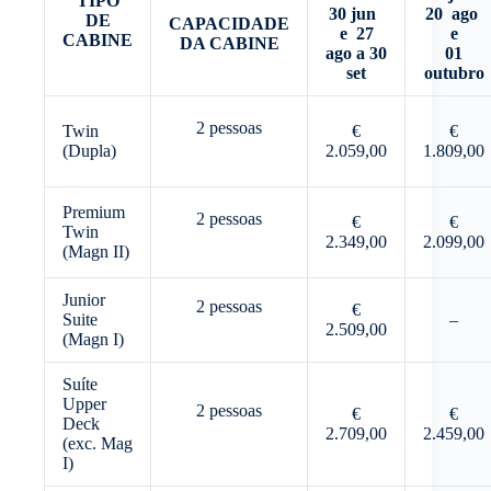
TIPO
30 jun
20 ago
DE
CAPACIDADE
e 27
e
CABINE
DA CABINE
ago a 30
01
set
outubro
2 pessoas
Twin
€
€
(Dupla)
2.059,00
1.809,00
Premium
2 pessoas
€
€
Twin
2.349,00
2.099,00
(Magn II)
Junior
2 pessoas
€
Suite
–
2.509,00
(Magn I)
Suíte
Upper
2 pessoas
€
€
Deck
2.709,00
2.459,00
(exc. Mag
I)