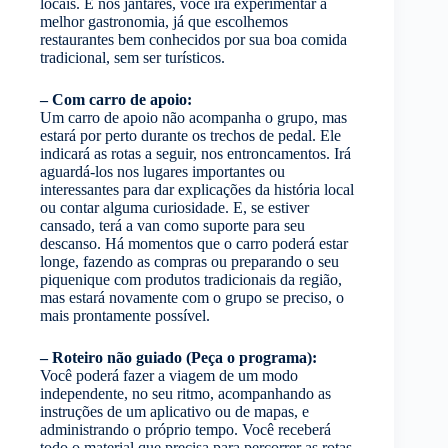
locais. E nos jantares, você irá experimentar a
melhor gastronomia, já que escolhemos
restaurantes bem conhecidos por sua boa comida
tradicional, sem ser turísticos.
– Com carro de apoio:
Um carro de apoio não acompanha o grupo, mas
estará por perto durante os trechos de pedal. Ele
indicará as rotas a seguir, nos entroncamentos. Irá
aguardá-los nos lugares importantes ou
interessantes para dar explicações da história local
ou contar alguma curiosidade. E, se estiver
cansado, terá a van como suporte para seu
descanso. Há momentos que o carro poderá estar
longe, fazendo as compras ou preparando o seu
piquenique com produtos tradicionais da região,
mas estará novamente com o grupo se preciso, o
mais prontamente possível.
– Roteiro não guiado (Peça o programa):
Você poderá fazer a viagem de um modo
independente, no seu ritmo, acompanhando as
instruções de um aplicativo ou de mapas, e
administrando o próprio tempo. Você receberá
todo o material que precisa para percorrer as rotas