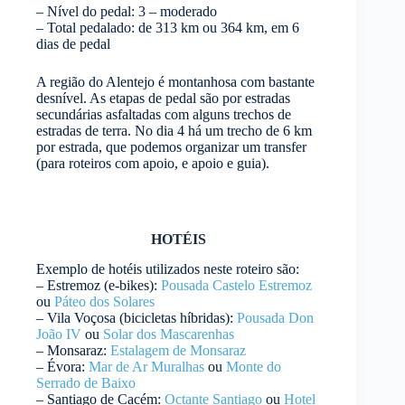
– Nível do pedal: 3 – moderado
– Total pedalado: de 313 km ou 364 km, em 6
dias de pedal
A região do Alentejo é montanhosa com bastante
desnível. As etapas de pedal são por estradas
secundárias asfaltadas com alguns trechos de
estradas de terra. No dia 4 há um trecho de 6 km
por estrada, que podemos organizar um transfer
(para roteiros com apoio, e apoio e guia).
HOTÉIS
Exemplo de hotéis utilizados neste roteiro são:
– Estremoz (e-bikes):
Pousada Castelo Estremoz
ou
Páteo dos Solares
– Vila Voçosa (bicicletas híbridas):
Pousada Don
João IV
ou
Solar dos Mascarenhas
– Monsaraz:
Estalagem de Monsaraz
– Évora:
Mar de Ar Muralhas
ou
Monte do
Serrado de Baixo
– Santiago de Cacém:
Octante Santiago
ou
Hotel