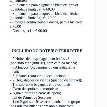
Opcionais:
–
Suplemento para aluguel de bicicleta gravel
(quantidade limitada): € 60,00
–
Suplemento para aluguel de bicicleta elétrica
(quantidade limitada): € 110,00
– Proteção contra roubo e danos, para a bicicleta:
€ 75,00
– Dieta especial: € 90,00
INCLUÍDO NO ROTEIRO TERRESTRE
– 7 Noites de hospedagem em hotéis 4*
(podendo ter algum 3*), com café da manhã;
– 6 Almoços (piquenique ou em restaurante
local);
– 5 Jantares (com vinho local incluso);
– 2 Degustações de vinhos (quando disponível);
– Transporte de bagagens entre os hotéis;
– Carro de apoio com motorista;
– Água e frutas no carro de apoio;
– Kit de Primeiros Socorros;
– 1 ou 2 guias ciclistas acompanhando o grupo
(nos roteiros guiados com apoio somente);