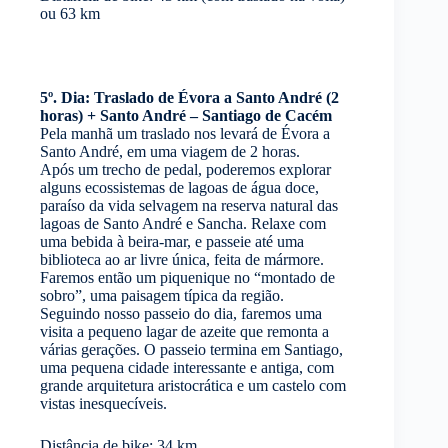
ou 63 km
5º. Dia: Traslado de Évora a Santo André (2
horas) + Santo André – Santiago de Cacém
Pela manhã um traslado nos levará de Évora a
Santo André, em uma viagem de 2 horas.
Após um trecho de pedal, poderemos explorar
alguns ecossistemas de lagoas de água doce,
paraíso da vida selvagem na reserva natural das
lagoas de Santo André e Sancha. Relaxe com
uma bebida à beira-mar, e passeie até uma
biblioteca ao ar livre única, feita de mármore.
Faremos então um piquenique no “montado de
sobro”, uma paisagem típica da região.
Seguindo nosso passeio do dia, faremos uma
visita a pequeno lagar de azeite que remonta a
várias gerações. O passeio termina em Santiago,
uma pequena cidade interessante e antiga, com
grande arquitetura aristocrática e um castelo com
vistas inesquecíveis.
Distância de bike: 34 km