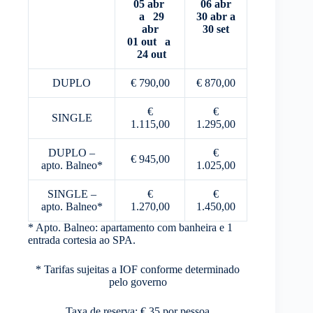
05 abr
06 abr
a 29
30 abr a
abr
30 set
01 out a
24 out
DUPLO
€ 790,00
€ 870,00
€
€
SINGLE
1.115,00
1.295,00
DUPLO –
€
€ 945,00
apto. Balneo*
1.025,00
SINGLE –
€
€
apto. Balneo*
1.270,00
1.450,00
* Apto. Balneo: apartamento com banheira e 1
entrada cortesia ao SPA.
* Tarifas sujeitas a IOF conforme determinado
pelo governo
Taxa de reserva: € 35 por pessoa