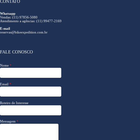
CONTATO
Whatsapp
Vendas: (11) 97856-5080
Atendimento a agências: (11) 99477-2169
E-mail
reservas@bikeexpedition.com.br
FALE CONOSCO
Nome
*
Email
*
Roteiro de Interesse
Mensagem
*