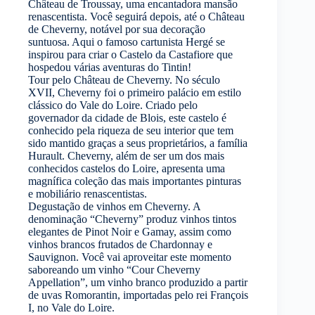
Château de Troussay, uma encantadora mansão
renascentista. Você seguirá depois, até o Château
de Cheverny, notável por sua decoração
suntuosa. Aqui o famoso cartunista Hergé se
inspirou para criar o Castelo da Castafiore que
hospedou várias aventuras do Tintin!
Tour pelo Château de Cheverny. No século
XVII, Cheverny foi o primeiro palácio em estilo
clássico do Vale do Loire. Criado pelo
governador da cidade de Blois, este castelo é
conhecido pela riqueza de seu interior que tem
sido mantido graças a seus proprietários, a família
Hurault. Cheverny, além de ser um dos mais
conhecidos castelos do Loire, apresenta uma
magnífica coleção das mais importantes pinturas
e mobiliário renascentistas.
Degustação de vinhos em Cheverny. A
denominação “Cheverny” produz vinhos tintos
elegantes de Pinot Noir e Gamay, assim como
vinhos brancos frutados de Chardonnay e
Sauvignon. Você vai aproveitar este momento
saboreando um vinho “Cour Cheverny
Appellation”, um vinho branco produzido a partir
de uvas Romorantin, importadas pelo rei François
I, no Vale do Loire.