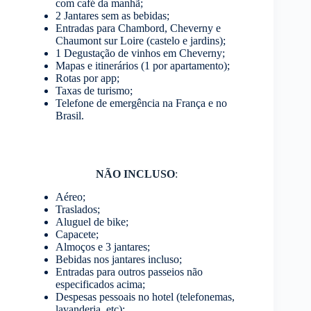
com café da manhã;
2 Jantares sem as bebidas;
Entradas para Chambord, Cheverny e
Chaumont sur Loire (castelo e jardins);
1 Degustação de vinhos em Cheverny;
Mapas e itinerários (1 por apartamento);
Rotas por app;
Taxas de turismo;
Telefone de emergência na França e no
Brasil.
NÃO INCLUSO
:
Aéreo;
Traslados;
Aluguel de bike;
Capacete;
Almoços e 3 jantares;
Bebidas nos jantares incluso;
Entradas para outros passeios não
especificados acima;
Despesas pessoais no hotel (telefonemas,
lavanderia, etc);