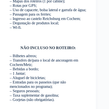
– Mapas dos roteiros (1 por cabine);
– Rotas por GPS;
– Uso de capacete, bolsa lateral e garrafa de água;
– Passagem para os ferries;
– Ingresso ao castelo Reichsburg em Cochem;
– Degustação de produtos local;
– Wi-fi.
NÃO INCLUSO NO ROTEIRO:
– Bilhetes aéreos;
– Transfers de/para o local de ancoragem em
Cochem/Metz;
– Bebidas a bordo;
– 1 Jantar;
– Aluguel de bicicletas;
– Entradas para os passeios (que não
mencionados no programa);
– Seguros pessoais;
– Taxa suplementar de gasolina;
– Gorjetas (não obrigatórias).