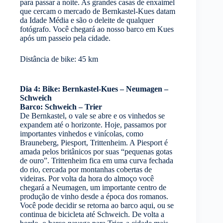
para passar a noite. As grandes casas de enxaimel
que cercam o mercado de Bernkastel-Kues datam
da Idade Média e são o deleite de qualquer
fotógrafo. Você chegará ao nosso barco em Kues
após um passeio pela cidade.
Distância de bike: 45 km
Dia 4: Bike: Bernkastel-Kues – Neumagen –
Schweich
Barco: Schweich – Trier
De Bernkastel, o vale se abre e os vinhedos se
expandem até o horizonte. Hoje, passamos por
importantes vinhedos e vinícolas, como
Brauneberg, Piesport, Trittenheim. A Piesport é
amada pelos britânicos por suas “pequenas gotas
de ouro”. Trittenheim fica em uma curva fechada
do rio, cercada por montanhas cobertas de
videiras. Por volta da hora do almoço você
chegará a Neumagen, um importante centro de
produção de vinho desde a época dos romanos.
Você pode decidir se retorna ao barco aqui, ou se
continua de bicicleta até Schweich. De volta a