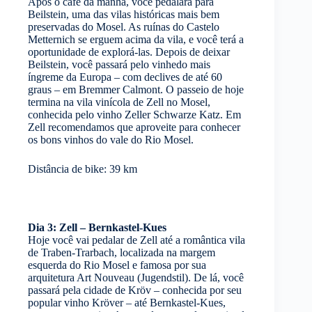
Após o café da manhã, você pedalará para
Beilstein, uma das vilas históricas mais bem
preservadas do Mosel. As ruínas do Castelo
Metternich se erguem acima da vila, e você terá a
oportunidade de explorá-las. Depois de deixar
Beilstein, você passará pelo vinhedo mais
íngreme da Europa – com declives de até 60
graus – em Bremmer Calmont. O passeio de hoje
termina na vila vinícola de Zell no Mosel,
conhecida pelo vinho Zeller Schwarze Katz. Em
Zell recomendamos que aproveite para conhecer
os bons vinhos do vale do Rio Mosel.
Distância de bike: 39 km
Dia 3: Zell – Bernkastel-Kues
Hoje você vai pedalar de Zell até a romântica vila
de Traben-Trarbach, localizada na margem
esquerda do Rio Mosel e famosa por sua
arquitetura Art Nouveau (Jugendstil). De lá, você
passará pela cidade de Kröv – conhecida por seu
popular vinho Kröver – até Bernkastel-Kues,