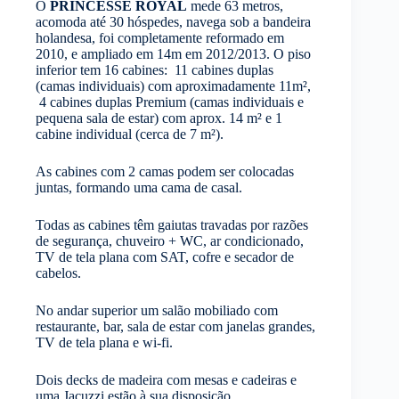
O
PRINCESSE ROYAL
mede 63 metros,
acomoda até 30 hóspedes, navega sob a bandeira
holandesa, foi completamente reformado em
2010, e ampliado em 14m em 2012/2013. O piso
inferior tem 16 cabines: 11 cabines duplas
(camas individuais) com aproximadamente 11m²,
4 cabines duplas Premium (camas individuais e
pequena sala de estar) com aprox. 14 m² e 1
cabine individual (cerca de 7 m²).
As cabines com 2 camas podem ser colocadas
juntas, formando uma cama de casal.
Todas as cabines têm gaiutas travadas por razões
de segurança, chuveiro + WC, ar condicionado,
TV de tela plana com SAT, cofre e secador de
cabelos.
No andar superior um salão mobiliado com
restaurante, bar, sala de estar com janelas grandes,
TV de tela plana e wi-fi.
Dois decks de madeira com mesas e cadeiras e
uma Jacuzzi estão à sua disposição.