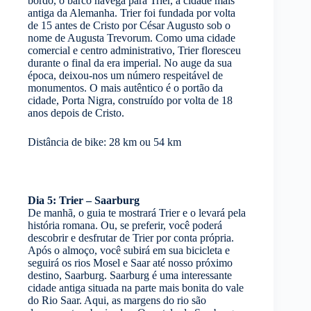
bordo, o barco navega para Trier, a cidade mais
antiga da Alemanha. Trier foi fundada por volta
de 15 antes de Cristo por César Augusto sob o
nome de Augusta Trevorum. Como uma cidade
comercial e centro administrativo, Trier floresceu
durante o final da era imperial. No auge da sua
época, deixou-nos um número respeitável de
monumentos. O mais autêntico é o portão da
cidade, Porta Nigra, construído por volta de 18
anos depois de Cristo.
Distância de bike: 28 km ou 54 km
Dia 5: Trier – Saarburg
De manhã, o guia te mostrará Trier e o levará pela
história romana. Ou, se preferir, você poderá
descobrir e desfrutar de Trier por conta própria.
Após o almoço, você subirá em sua bicicleta e
seguirá os rios Mosel e Saar até nosso próximo
destino, Saarburg. Saarburg é uma interessante
cidade antiga situada na parte mais bonita do vale
do Rio Saar. Aqui, as margens do rio são