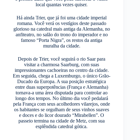
local quantas vezes quiser.
Há ainda Trier, que já foi uma cidade imperial
romana. Você verá os vestígios deste passado
glorioso na catedral mais antiga da Alemanha, no
anfiteatro, no salão do trono do imperador e no
famoso “Porta Nigra”, os restos da antiga
muralha da cidade.
Depois de Trier, você seguirá o rio Saar para
visitar a charmosa Saarburg, com suas
impressionantes cachoeiras no centro da cidade.
Em seguida, chega a Luxemburgo, o único Grão-
Ducado da Europa. A sua posição estratégica
entre duas superpotências (França e Alemanha)
tornava-a uma área disputada para controlar ao
longo dos tempos. No último dia você pedalará
pela França com seus acolhedores vilarejos, onde
os habitantes se orgulham de seus vinhos suaves
e doces e do licor dourado “Mirabellen”. O
passeio termina na cidade de Metz, com sua
esplêndida catedral gótica.