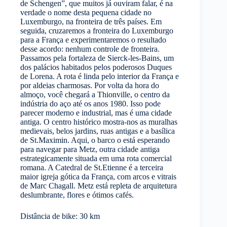
de Schengen”, que muitos já ouviram falar, é na
verdade o nome desta pequena cidade no
Luxemburgo, na fronteira de três países. Em
seguida, cruzaremos a fronteira do Luxemburgo
para a França e experimentaremos o resultado
desse acordo: nenhum controle de fronteira.
Passamos pela fortaleza de Sierck-les-Bains, um
dos palácios habitados pelos poderosos Duques
de Lorena. A rota é linda pelo interior da França e
por aldeias charmosas. Por volta da hora do
almoço, você chegará a Thionville, o centro da
indústria do aço até os anos 1980. Isso pode
parecer moderno e industrial, mas é uma cidade
antiga. O centro histórico mostra-nos as muralhas
medievais, belos jardins, ruas antigas e a basílica
de St.Maximin. Aqui, o barco o está esperando
para navegar para Metz, outra cidade antiga
estrategicamente situada em uma rota comercial
romana. A Catedral de St.Etienne é a terceira
maior igreja gótica da França, com arcos e vitrais
de Marc Chagall. Metz está repleta de arquitetura
deslumbrante, flores e ótimos cafés.
Distância de bike: 30 km