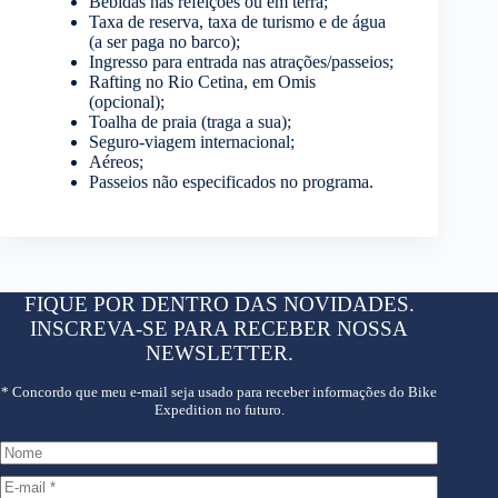
Bebidas nas refeições ou em terra;
Taxa de reserva, taxa de turismo e de água
(a ser paga no barco);
Ingresso para entrada nas atrações/passeios;
Rafting no Rio Cetina, em Omis
(opcional);
Toalha de praia (traga a sua);
Seguro-viagem internacional;
Aéreos;
Passeios não especificados no programa.
FIQUE POR DENTRO DAS NOVIDADES.
INSCREVA-SE PARA RECEBER NOSSA
NEWSLETTER.
* Concordo que meu e-mail seja usado para receber informações do Bike
Expedition no futuro.