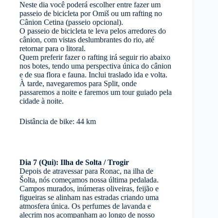
Neste dia você poderá escolher entre fazer um
passeio de bicicleta por Omiš ou um rafting no
Cânion Cetina (passeio opcional).
O passeio de bicicleta te leva pelos arredores do
cânion, com vistas deslumbrantes do rio, até
retornar para o litoral.
Quem preferir fazer o rafting irá seguir rio abaixo
nos botes, tendo uma perspectiva única do cânion
e de sua flora e fauna. Inclui traslado ida e volta.
À tarde, navegaremos para Split, onde
passaremos a noite e faremos um tour guiado pela
cidade à noite.
Distância de bike: 44 km
Dia 7 (Qui): Ilha de Solta / Trogir
Depois de atravessar para Ronac, na ilha de
Šolta, nós começamos nossa última pedalada.
Campos murados, inúmeras oliveiras, feijão e
figueiras se alinham nas estradas criando uma
atmosfera única. Os perfumes de lavanda e
alecrim nos acompanham ao longo de nosso