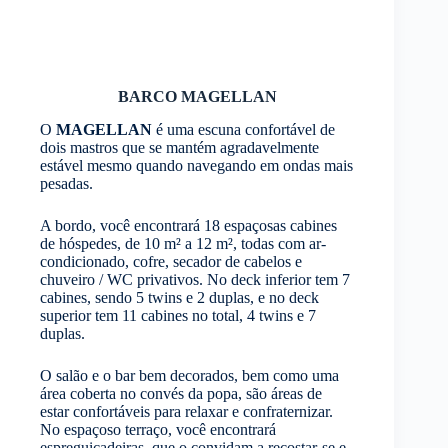
BARCO MAGELLAN
O
MAGELLAN
é uma escuna confortável de
dois mastros que se mantém agradavelmente
estável mesmo quando navegando em ondas mais
pesadas.
A bordo, você encontrará 18 espaçosas cabines
de hóspedes, de 10 m² a 12 m², todas com ar-
condicionado, cofre, secador de cabelos e
chuveiro / WC privativos. No deck inferior tem 7
cabines, sendo 5 twins e 2 duplas, e no deck
superior tem 11 cabines no total, 4 twins e 7
duplas.
O salão e o bar bem decorados, bem como uma
área coberta no convés da popa, são áreas de
estar confortáveis para relaxar e confraternizar.
No espaçoso terraço, você encontrará
espreguiçadeiras, que o convidam a recostar-se e